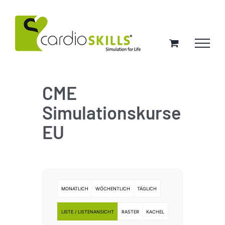
Zum
Inhalt
springen
CME
Simulationskurse
EU
MONATLICH
WÖCHENTLICH
TÄGLICH
LISTE / LISTENANSICHT
RASTER
KACHEL